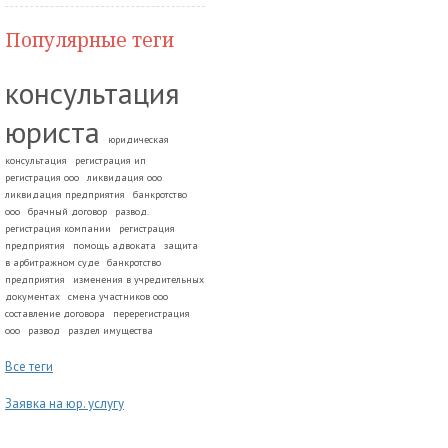
Популярные теги
консультация
юриста
юридическая
консультация
регистрация ип
регистрация ооо
ликвидация ооо
ликвидация предприятия
банкротство
ооо
брачный договор
развод.
регистрация компании
регистрация
предприятия
помощь адвоката
защита
в арбитражном суде
банкротство
предприятия
изменения в учредительных
документах
смена участников ооо
составление договора
перерегистрация
ооо
развод
раздел имущества
Все теги
Заявка на юр. услугу