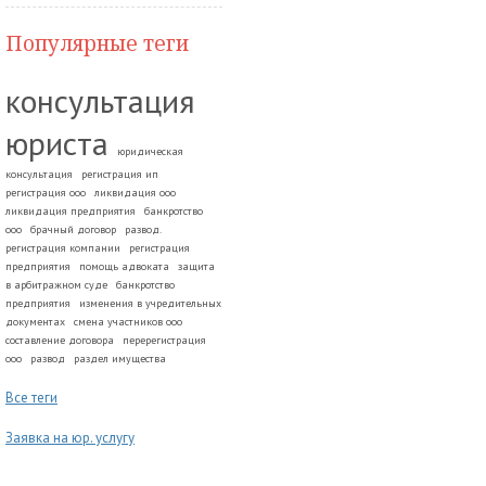
Популярные теги
консультация
юриста
юридическая
консультация
регистрация ип
регистрация ооо
ликвидация ооо
ликвидация предприятия
банкротство
ооо
брачный договор
развод.
регистрация компании
регистрация
предприятия
помощь адвоката
защита
в арбитражном суде
банкротство
предприятия
изменения в учредительных
документах
смена участников ооо
составление договора
перерегистрация
ооо
развод
раздел имущества
Все теги
Заявка на юр. услугу