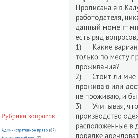
Прописана я в Калуг
работодателя, ник
данный момент мн
есть ряд вопросов
1) Какие вариа
только по месту п
проживания?
2) Стоит ли мне о
проживаю или дост
не проживаю, и бы
3) Учитывая, что
производство одеж
Рубрики вопросов
расположенные в д
Административное право
(87)
порядке арендова
Бухгалтерский учет
(0)