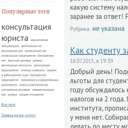
какую систему на
Популярные теги
заранее за ответ! 
консультация
не указана
Рубрика:
юриста
юридическая
консультация
регистрация ип
Как студенту 
регистрация ооо
ликвидация ооо
ликвидация предприятия
банкротство
16.07.2015, в 19:39
ооо
брачный договор
развод.
регистрация компании
регистрация
Добрый день! Подс
предприятия
помощь адвоката
защита
в арбитражном суде
банкротство
льготы для студен
предприятия
изменения в учредительных
документах
смена участников ооо
году обсуждалось 
составление договора
перерегистрация
ооо
развод
раздел имущества
налогов на 2 года.
Все теги
института, пропис
у меня нет. Собир
Заявка на юр. услугу
делать по месту м