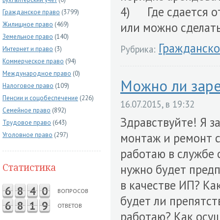
4) Где сдается от
Гражданское право
(3799)
или можно сделать
Жилищное право
(469)
Земельное право
(140)
Гражданско
Рубрика:
Интернет и право
(3)
Коммерческое право
(94)
Международное право
(0)
Можно ли заре
Налоговое право
(109)
Пенсии и соцобеспечение
(226)
16.07.2015, в 19:32
Семейное право
(892)
Здравствуйте! Я з
Трудовое право
(643)
монтаж и ремонт 
Уголовное право
(297)
работаю в службе 
Статистика
нужно будет пред
в качестве ИП? Ка
6
8
4
0
ВОПРОСОВ
будет ли препятст
6
8
1
9
ОТВЕТОВ
работаю? Как осущ