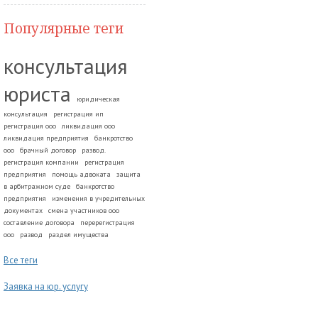
Популярные теги
консультация
юриста
юридическая
консультация
регистрация ип
регистрация ооо
ликвидация ооо
ликвидация предприятия
банкротство
ооо
брачный договор
развод.
регистрация компании
регистрация
предприятия
помощь адвоката
защита
в арбитражном суде
банкротство
предприятия
изменения в учредительных
документах
смена участников ооо
составление договора
перерегистрация
ооо
развод
раздел имущества
Все теги
Заявка на юр. услугу