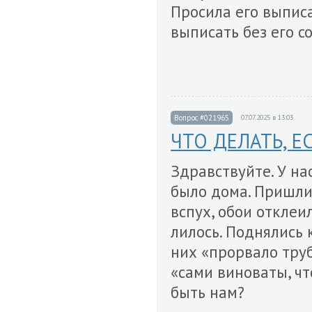
Просила его выписа
выписать без его с
Вопрос #021965
07.07.2025 в 13:03
ЧТО ДЕЛАТЬ, Е
Здравствуйте. У нас
было дома. Пришли 
вспух, обои отклеи
лилось. Поднялись к
них «прорвало труб
«сами виноваты, чт
быть нам?