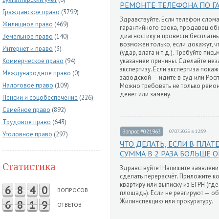
РЕМОНТЕ ТЕЛЕФОНА ПО Г
Гражданское право
(3799)
Здравствуйте. Если телефон слома
Жилищное право
(469)
гарантийного срока, продавец обя
диагностику и провести бесплатны
Земельное право
(140)
возможен только, если докажут, 
Интернет и право
(3)
(удар, влага и т.д.). Требуйте пис
Коммерческое право
(94)
указанием причины. Сделайте не
экспертизу. Если экспертиза покаж
Международное право
(0)
заводской — идите в суд или Рос
Налоговое право
(109)
Можно требовать не только ремонт
денег или замену.
Пенсии и соцобеспечение
(226)
Семейное право
(892)
Трудовое право
(643)
Вопрос #021963
07.07.2025 в 12:59
Уголовное право
(297)
ЧТО ДЕЛАТЬ, ЕСЛИ В ПЛАТ
СУММА В 2 РАЗА БОЛЬШЕ 
Статистика
Здравствуйте! Напишите заявлени
сделать перерасчёт. Приложите к
квартиру или выписку из ЕГРН (гд
6
8
4
0
ВОПРОСОВ
площадь). Если не реагируют — о
Жилинспекцию или прокуратуру.
6
8
1
9
ОТВЕТОВ