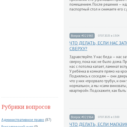
помещением. После решения — ид
паспортный стол и снимаете его с 
Вопрос #021965
07.07.2025 в 13:04
ЧТО ДЕЛАТЬ, ЕСЛИ НАС З
СВЕРХУ?
Здравствуйте. У нас беда — нас з
сверху, пока нас не было дома. П
нас с потолка капает, ламинат всп
У ребёнка в комнате прямо на кров
Поднялись к соседям — они дверь 
что у них «прорвало трубу», и они
нормально», а мы «сами виноваты,
квартирой». Подскажите, как быть
Рубрики вопросов
Вопрос #021964
07.07.2025 в 13:00
Административное право
(87)
ЧТО ДЕЛАТЬ, ЕСЛИ МАГАЗИ
Бухгалтерский учет
(0)