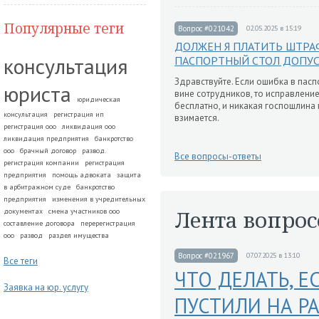
Популярные теги
Вопрос #021042
02.05.2025 в 15:19
ДОЛЖЕН Я ПЛАТИТЬ ШТРАФ
консультация
ПАСПОРТНЫЙ СТОЛ ДОПУ
Здравствуйте. Если ошибка в пас
юриста
вине сотрудников, то исправлени
юридическая
бесплатно, и никакая госпошлина 
консультация
регистрация ип
взимается.
регистрация ооо
ликвидация ооо
ликвидация предприятия
банкротство
ооо
брачный договор
развод.
Все вопросы-ответы
регистрация компании
регистрация
предприятия
помощь адвоката
защита
в арбитражном суде
банкротство
предприятия
изменения в учредительных
Лента вопрос
документах
смена участников ооо
составление договора
перерегистрация
ооо
развод
раздел имущества
Вопрос #021967
07.07.2025 в 13:10
Все теги
ЧТО ДЕЛАТЬ, Е
Заявка на юр. услугу
ПУСТИЛИ НА Р