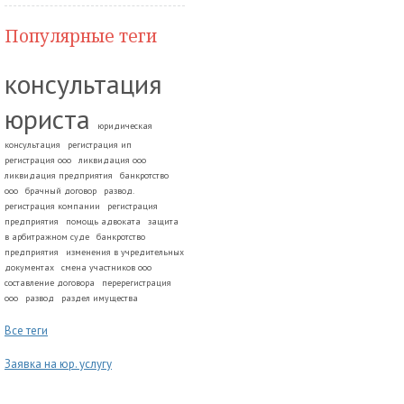
Популярные теги
консультация
юриста
юридическая
консультация
регистрация ип
регистрация ооо
ликвидация ооо
ликвидация предприятия
банкротство
ооо
брачный договор
развод.
регистрация компании
регистрация
предприятия
помощь адвоката
защита
в арбитражном суде
банкротство
предприятия
изменения в учредительных
документах
смена участников ооо
составление договора
перерегистрация
ооо
развод
раздел имущества
Все теги
Заявка на юр. услугу