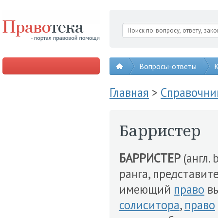
Вопросы-ответы
К
Главная
>
Справочни
Барристер
БАРРИСТЕР
(англ. 
ранга, представит
имеющий
право
вы
солиситора
,
право