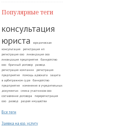
Популярные теги
консультация
юриста
юридическая
консультация
регистрация ип
регистрация ооо
ликвидация ооо
ликвидация предприятия
банкротство
ооо
брачный договор
развод.
регистрация компании
регистрация
предприятия
помощь адвоката
защита
в арбитражном суде
банкротство
предприятия
изменения в учредительных
документах
смена участников ооо
составление договора
перерегистрация
ооо
развод
раздел имущества
Все теги
Заявка на юр. услугу