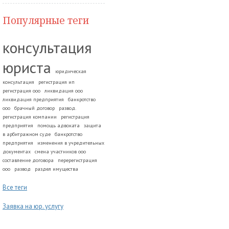
Популярные теги
консультация
юриста
юридическая
консультация
регистрация ип
регистрация ооо
ликвидация ооо
ликвидация предприятия
банкротство
ооо
брачный договор
развод.
регистрация компании
регистрация
предприятия
помощь адвоката
защита
в арбитражном суде
банкротство
предприятия
изменения в учредительных
документах
смена участников ооо
составление договора
перерегистрация
ооо
развод
раздел имущества
Все теги
Заявка на юр. услугу