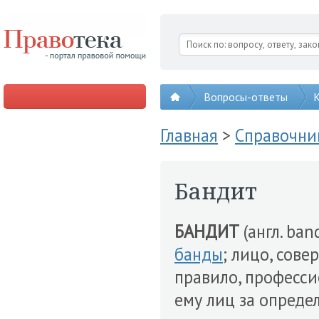
Вопросы-ответы
К
Главная
>
Справочни
Бандит
БАНДИТ
(англ. band
банды
; лицо, сов
правило, професс
ему лиц за опреде