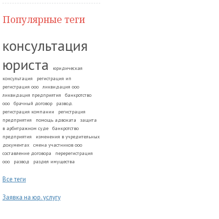
Популярные теги
консультация
юриста
юридическая
консультация
регистрация ип
регистрация ооо
ликвидация ооо
ликвидация предприятия
банкротство
ооо
брачный договор
развод.
регистрация компании
регистрация
предприятия
помощь адвоката
защита
в арбитражном суде
банкротство
предприятия
изменения в учредительных
документах
смена участников ооо
составление договора
перерегистрация
ооо
развод
раздел имущества
Все теги
Заявка на юр. услугу