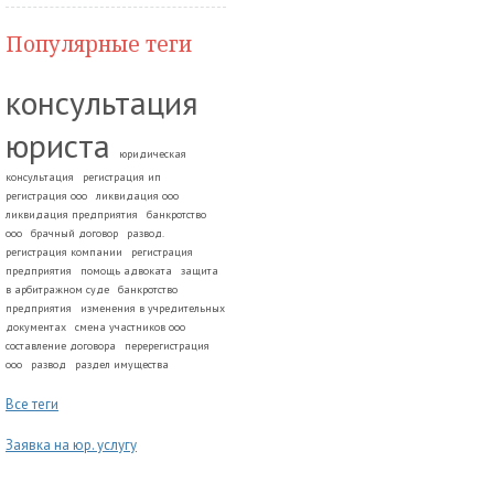
Популярные теги
консультация
юриста
юридическая
консультация
регистрация ип
регистрация ооо
ликвидация ооо
ликвидация предприятия
банкротство
ооо
брачный договор
развод.
регистрация компании
регистрация
предприятия
помощь адвоката
защита
в арбитражном суде
банкротство
предприятия
изменения в учредительных
документах
смена участников ооо
составление договора
перерегистрация
ооо
развод
раздел имущества
Все теги
Заявка на юр. услугу