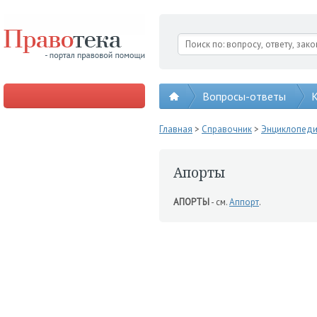
Вопросы-ответы
К
Главная
>
Справочник
>
Энциклопед
Апорты
АПОРТЫ
- см.
Аппорт
.