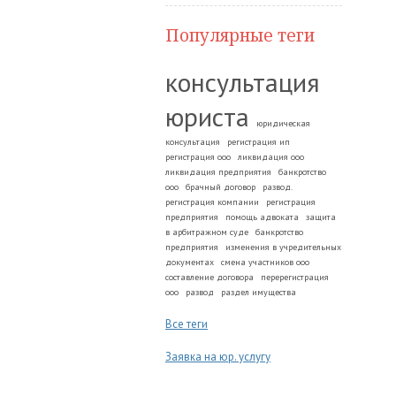
Популярные теги
консультация
юриста
юридическая
консультация
регистрация ип
регистрация ооо
ликвидация ооо
ликвидация предприятия
банкротство
ооо
брачный договор
развод.
регистрация компании
регистрация
предприятия
помощь адвоката
защита
в арбитражном суде
банкротство
предприятия
изменения в учредительных
документах
смена участников ооо
составление договора
перерегистрация
ооо
развод
раздел имущества
Все теги
Заявка на юр. услугу