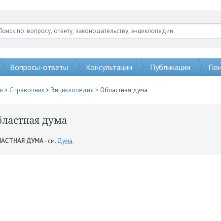
Вопросы-ответы
Консультации
Публикации
Пои
я
>
Справочник
>
Энциклопедия
> Областная дума
бластная дума
ЛАСТНАЯ ДУМА
- см.
Дума
.