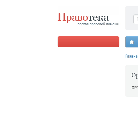
Главна
О
ОР