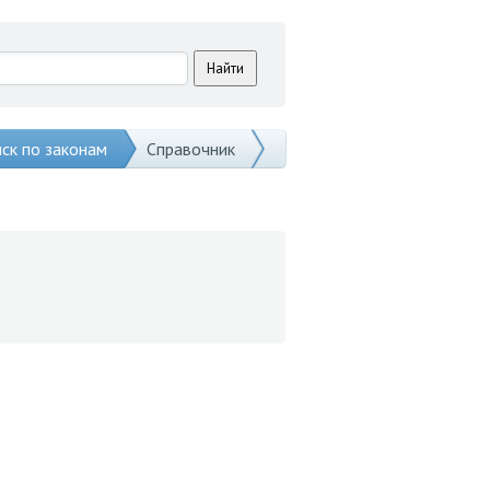
ск по законам
Справочник