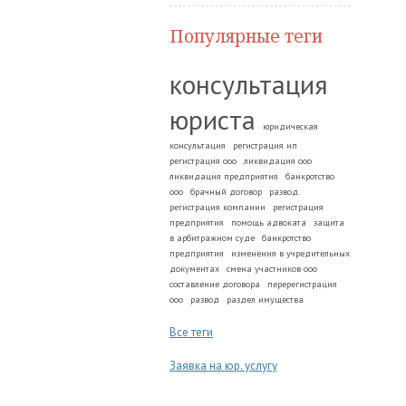
Популярные теги
консультация
юриста
юридическая
консультация
регистрация ип
регистрация ооо
ликвидация ооо
ликвидация предприятия
банкротство
ооо
брачный договор
развод.
регистрация компании
регистрация
предприятия
помощь адвоката
защита
в арбитражном суде
банкротство
предприятия
изменения в учредительных
документах
смена участников ооо
составление договора
перерегистрация
ооо
развод
раздел имущества
Все теги
Заявка на юр. услугу