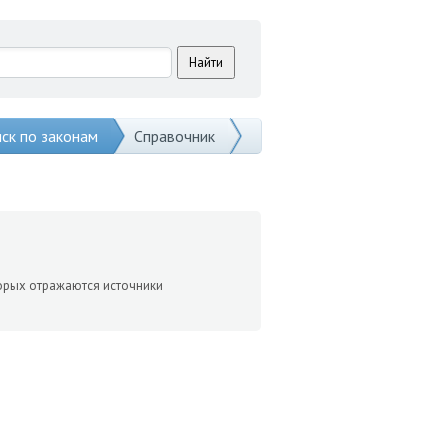
ск по законам
Справочник
торых отражаются источники