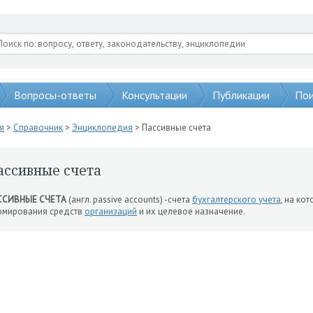
Вопросы-ответы
Консультации
Публикации
Пои
я
>
Справочник
>
Энциклопедия
> Пассивные счета
ассивные счета
ССИВНЫЕ СЧЕТА
(англ. passive accounts) -счета
бухгалтерского учета
, на ко
рмирования средств
организаций
и их целевое назначение.