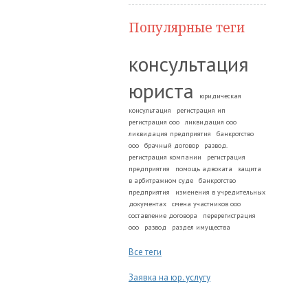
Популярные теги
консультация
юриста
юридическая
консультация
регистрация ип
регистрация ооо
ликвидация ооо
ликвидация предприятия
банкротство
ооо
брачный договор
развод.
регистрация компании
регистрация
предприятия
помощь адвоката
защита
в арбитражном суде
банкротство
предприятия
изменения в учредительных
документах
смена участников ооо
составление договора
перерегистрация
ооо
развод
раздел имущества
Все теги
Заявка на юр. услугу