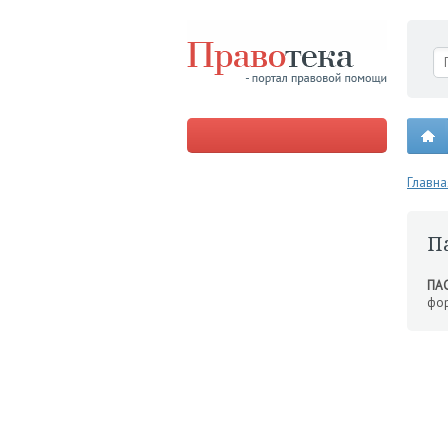
Главна
П
ПА
фо