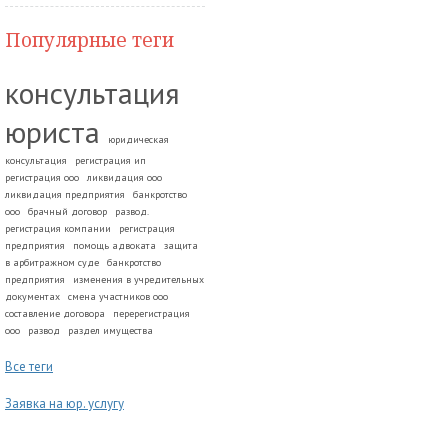
Популярные теги
консультация
юриста
юридическая
консультация
регистрация ип
регистрация ооо
ликвидация ооо
ликвидация предприятия
банкротство
ооо
брачный договор
развод.
регистрация компании
регистрация
предприятия
помощь адвоката
защита
в арбитражном суде
банкротство
предприятия
изменения в учредительных
документах
смена участников ооо
составление договора
перерегистрация
ооо
развод
раздел имущества
Все теги
Заявка на юр. услугу