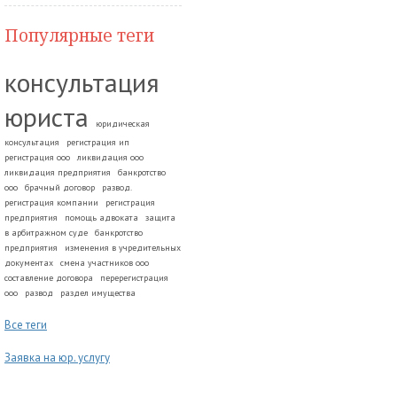
Популярные теги
консультация
юриста
юридическая
консультация
регистрация ип
регистрация ооо
ликвидация ооо
ликвидация предприятия
банкротство
ооо
брачный договор
развод.
регистрация компании
регистрация
предприятия
помощь адвоката
защита
в арбитражном суде
банкротство
предприятия
изменения в учредительных
документах
смена участников ооо
составление договора
перерегистрация
ооо
развод
раздел имущества
Все теги
Заявка на юр. услугу