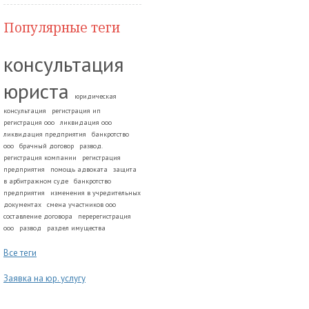
Популярные теги
консультация
юриста
юридическая
консультация
регистрация ип
регистрация ооо
ликвидация ооо
ликвидация предприятия
банкротство
ооо
брачный договор
развод.
регистрация компании
регистрация
предприятия
помощь адвоката
защита
в арбитражном суде
банкротство
предприятия
изменения в учредительных
документах
смена участников ооо
составление договора
перерегистрация
ооо
развод
раздел имущества
Все теги
Заявка на юр. услугу