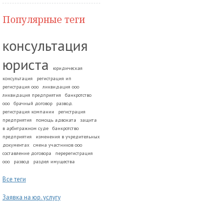
Популярные теги
консультация
юриста
юридическая
консультация
регистрация ип
регистрация ооо
ликвидация ооо
ликвидация предприятия
банкротство
ооо
брачный договор
развод.
регистрация компании
регистрация
предприятия
помощь адвоката
защита
в арбитражном суде
банкротство
предприятия
изменения в учредительных
документах
смена участников ооо
составление договора
перерегистрация
ооо
развод
раздел имущества
Все теги
Заявка на юр. услугу