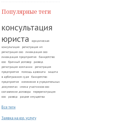
Популярные теги
консультация
юриста
юридическая
консультация
регистрация ип
регистрация ооо
ликвидация ооо
ликвидация предприятия
банкротство
ооо
брачный договор
развод.
регистрация компании
регистрация
предприятия
помощь адвоката
защита
в арбитражном суде
банкротство
предприятия
изменения в учредительных
документах
смена участников ооо
составление договора
перерегистрация
ооо
развод
раздел имущества
Все теги
Заявка на юр. услугу