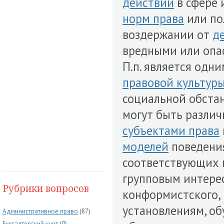
действий
в сфере 
норм права
или по
воздержании от
д
вредными или опа
П.п. является одн
правовой культур
социальной обстан
могут быть различ
субъектами права
моделей
поведения
соответствующих 
групповым интерес
Рубрики вопросов
конформистского,
установлениям, об
Административное право
(87)
Бухгалтерский учет
(0)