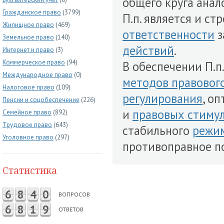
общего круга ана
Гражданское право
(3799)
П.п. является и с
Жилищное право
(469)
ответственности
з
Земельное право
(140)
действий
.
Интернет и право
(3)
Коммерческое право
(94)
В обеспечении П.п
Международное право
(0)
методов правовог
Налоговое право
(109)
регулирования
, о
Пенсии и соцобеспечение
(226)
и
правовых стиму
Семейное право
(892)
Трудовое право
(643)
стабильного
режим
Уголовное право
(297)
противоправное по
Статистика
6
8
4
0
ВОПРОСОВ
6
8
1
9
ОТВЕТОВ