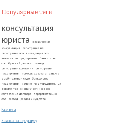
Популярные теги
консультация
юриста
юридическая
консультация
регистрация ип
регистрация ооо
ликвидация ооо
ликвидация предприятия
банкротство
ооо
брачный договор
развод.
регистрация компании
регистрация
предприятия
помощь адвоката
защита
в арбитражном суде
банкротство
предприятия
изменения в учредительных
документах
смена участников ооо
составление договора
перерегистрация
ооо
развод
раздел имущества
Все теги
Заявка на юр. услугу