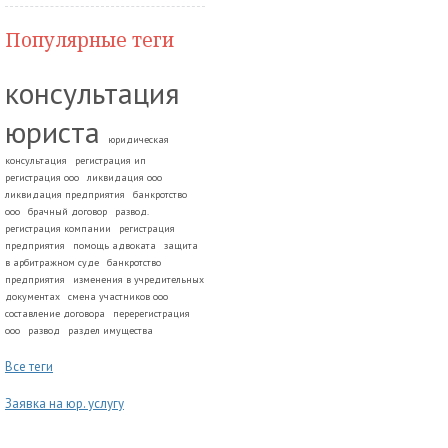
Популярные теги
консультация
юриста
юридическая
консультация
регистрация ип
регистрация ооо
ликвидация ооо
ликвидация предприятия
банкротство
ооо
брачный договор
развод.
регистрация компании
регистрация
предприятия
помощь адвоката
защита
в арбитражном суде
банкротство
предприятия
изменения в учредительных
документах
смена участников ооо
составление договора
перерегистрация
ооо
развод
раздел имущества
Все теги
Заявка на юр. услугу