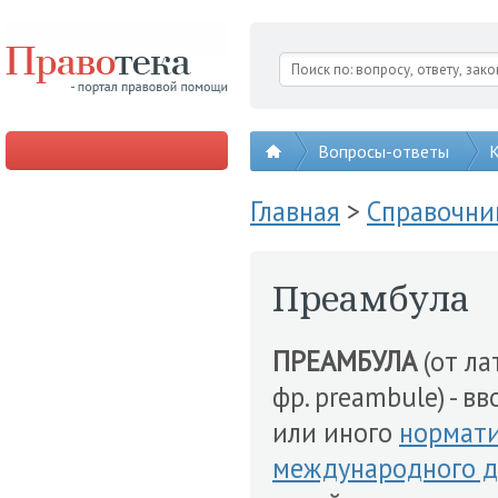
Вопросы-ответы
К
Главная
>
Справочни
Преамбула
ПРЕАМБУЛА
(от ла
фр. preambule) - в
или иного
нормати
международного д