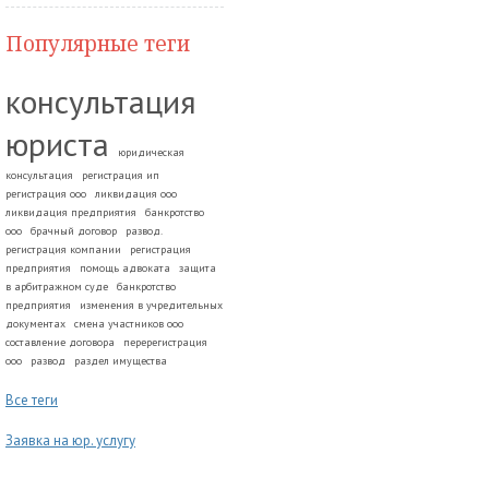
Популярные теги
консультация
юриста
юридическая
консультация
регистрация ип
регистрация ооо
ликвидация ооо
ликвидация предприятия
банкротство
ооо
брачный договор
развод.
регистрация компании
регистрация
предприятия
помощь адвоката
защита
в арбитражном суде
банкротство
предприятия
изменения в учредительных
документах
смена участников ооо
составление договора
перерегистрация
ооо
развод
раздел имущества
Все теги
Заявка на юр. услугу