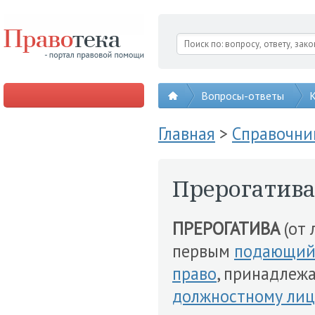
Вопросы-ответы
К
Главная
>
Справочни
Прерогатив
ПРЕРОГАТИВА
(от 
первым
подающи
право
, принадле
должностному лиц