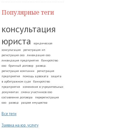
Популярные теги
консультация
юриста
юридическая
консультация
регистрация ип
регистрация ооо
ликвидация ооо
ликвидация предприятия
банкротство
ооо
брачный договор
развод.
регистрация компании
регистрация
предприятия
помощь адвоката
защита
в арбитражном суде
банкротство
предприятия
изменения в учредительных
документах
смена участников ооо
составление договора
перерегистрация
ооо
развод
раздел имущества
Все теги
Заявка на юр. услугу