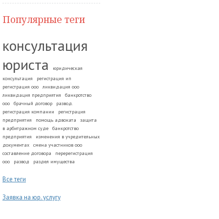
Популярные теги
консультация
юриста
юридическая
консультация
регистрация ип
регистрация ооо
ликвидация ооо
ликвидация предприятия
банкротство
ооо
брачный договор
развод.
регистрация компании
регистрация
предприятия
помощь адвоката
защита
в арбитражном суде
банкротство
предприятия
изменения в учредительных
документах
смена участников ооо
составление договора
перерегистрация
ооо
развод
раздел имущества
Все теги
Заявка на юр. услугу