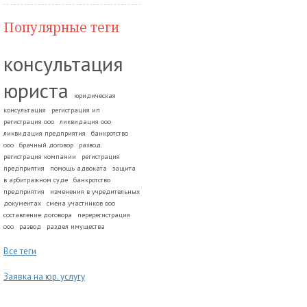
Популярные теги
консультация
юриста
юридическая
консультация
регистрация ип
регистрация ооо
ликвидация ооо
ликвидация предприятия
банкротство
ооо
брачный договор
развод.
регистрация компании
регистрация
предприятия
помощь адвоката
защита
в арбитражном суде
банкротство
предприятия
изменения в учредительных
документах
смена участников ооо
составление договора
перерегистрация
ооо
развод
раздел имущества
Все теги
Заявка на юр. услугу