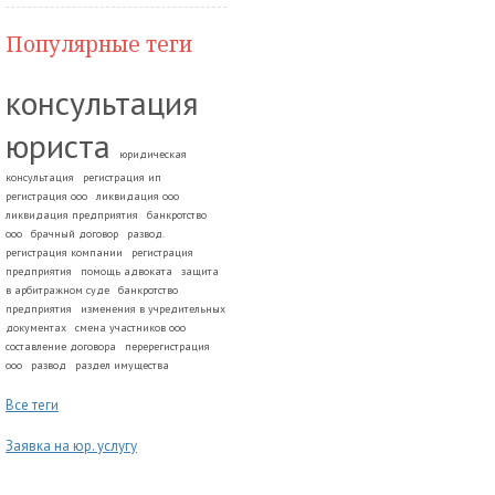
Популярные теги
консультация
юриста
юридическая
консультация
регистрация ип
регистрация ооо
ликвидация ооо
ликвидация предприятия
банкротство
ооо
брачный договор
развод.
регистрация компании
регистрация
предприятия
помощь адвоката
защита
в арбитражном суде
банкротство
предприятия
изменения в учредительных
документах
смена участников ооо
составление договора
перерегистрация
ооо
развод
раздел имущества
Все теги
Заявка на юр. услугу