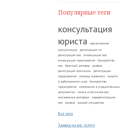
Популярные теги
консультация
юриста
юридическая
консультация
регистрация ип
регистрация ооо
ликвидация ооо
ликвидация предприятия
банкротство
ооо
брачный договор
развод.
регистрация компании
регистрация
предприятия
помощь адвоката
защита
в арбитражном суде
банкротство
предприятия
изменения в учредительных
документах
смена участников ооо
составление договора
перерегистрация
ооо
развод
раздел имущества
Все теги
Заявка на юр. услугу