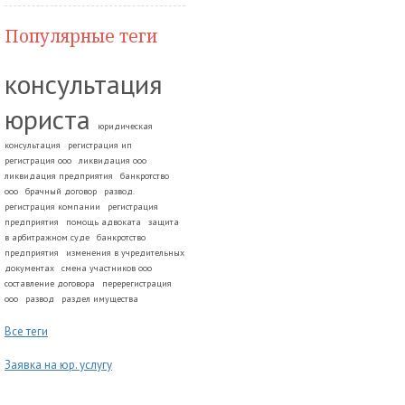
Популярные теги
консультация
юриста
юридическая
консультация
регистрация ип
регистрация ооо
ликвидация ооо
ликвидация предприятия
банкротство
ооо
брачный договор
развод.
регистрация компании
регистрация
предприятия
помощь адвоката
защита
в арбитражном суде
банкротство
предприятия
изменения в учредительных
документах
смена участников ооо
составление договора
перерегистрация
ооо
развод
раздел имущества
Все теги
Заявка на юр. услугу