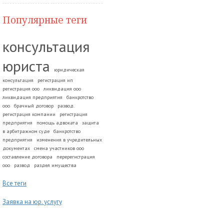
Популярные теги
консультация
юриста
юридическая
консультация
регистрация ип
регистрация ооо
ликвидация ооо
ликвидация предприятия
банкротство
ооо
брачный договор
развод.
регистрация компании
регистрация
предприятия
помощь адвоката
защита
в арбитражном суде
банкротство
предприятия
изменения в учредительных
документах
смена участников ооо
составление договора
перерегистрация
ооо
развод
раздел имущества
Все теги
Заявка на юр. услугу