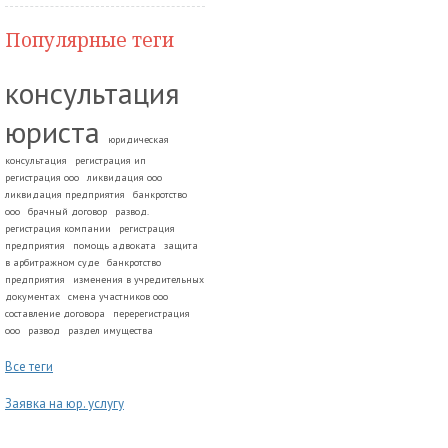
Популярные теги
консультация
юриста
юридическая
консультация
регистрация ип
регистрация ооо
ликвидация ооо
ликвидация предприятия
банкротство
ооо
брачный договор
развод.
регистрация компании
регистрация
предприятия
помощь адвоката
защита
в арбитражном суде
банкротство
предприятия
изменения в учредительных
документах
смена участников ооо
составление договора
перерегистрация
ооо
развод
раздел имущества
Все теги
Заявка на юр. услугу