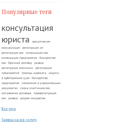
Популярные теги
консультация
юриста
юридическая
консультация
регистрация ип
регистрация ооо
ликвидация ооо
ликвидация предприятия
банкротство
ооо
брачный договор
развод.
регистрация компании
регистрация
предприятия
помощь адвоката
защита
в арбитражном суде
банкротство
предприятия
изменения в учредительных
документах
смена участников ооо
составление договора
перерегистрация
ооо
развод
раздел имущества
Все теги
Заявка на юр. услугу