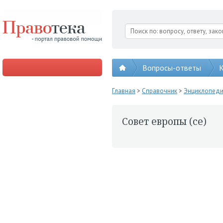
Вопросы-ответы
К
Главная
>
Справочник
>
Энциклопед
Совет европы (се)