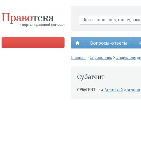
Вопросы-ответы
К
Главная
>
Справочник
>
Энциклопед
Субагент
СУБАГЕНТ
- см.
Агентский договор
.