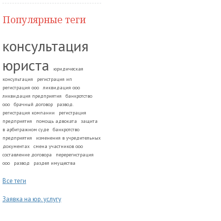
Популярные теги
консультация
юриста
юридическая
консультация
регистрация ип
регистрация ооо
ликвидация ооо
ликвидация предприятия
банкротство
ооо
брачный договор
развод.
регистрация компании
регистрация
предприятия
помощь адвоката
защита
в арбитражном суде
банкротство
предприятия
изменения в учредительных
документах
смена участников ооо
составление договора
перерегистрация
ооо
развод
раздел имущества
Все теги
Заявка на юр. услугу