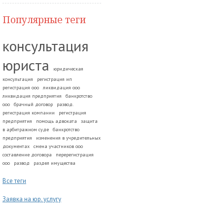
Популярные теги
консультация
юриста
юридическая
консультация
регистрация ип
регистрация ооо
ликвидация ооо
ликвидация предприятия
банкротство
ооо
брачный договор
развод.
регистрация компании
регистрация
предприятия
помощь адвоката
защита
в арбитражном суде
банкротство
предприятия
изменения в учредительных
документах
смена участников ооо
составление договора
перерегистрация
ооо
развод
раздел имущества
Все теги
Заявка на юр. услугу