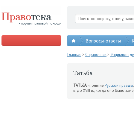
Вопросы-ответы
К
Главная
>
Справочник
>
Энциклопед
Татьба
ТАТЬБА
- понятие
Русской правды
в. до XVIII в., когда оно было за