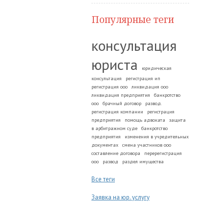
Популярные теги
консультация
юриста
юридическая
консультация
регистрация ип
регистрация ооо
ликвидация ооо
ликвидация предприятия
банкротство
ооо
брачный договор
развод.
регистрация компании
регистрация
предприятия
помощь адвоката
защита
в арбитражном суде
банкротство
предприятия
изменения в учредительных
документах
смена участников ооо
составление договора
перерегистрация
ооо
развод
раздел имущества
Все теги
Заявка на юр. услугу