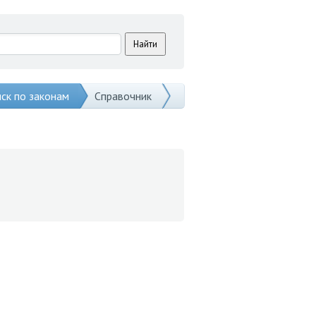
ск по законам
Справочник