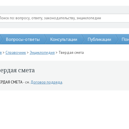
Вопросы-ответы
Консультации
Публикации
Пои
я
>
Справочник
>
Энциклопедия
> Твердая смета
вердая смета
ЕРДАЯ СМЕТА
- см.
Договор подряда
.