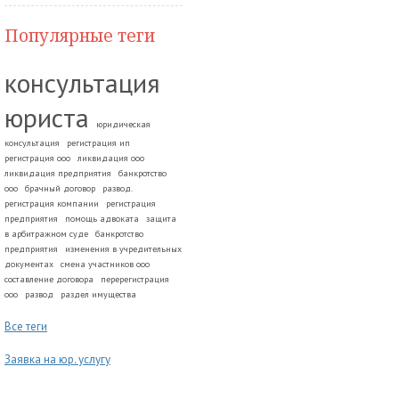
Популярные теги
консультация
юриста
юридическая
консультация
регистрация ип
регистрация ооо
ликвидация ооо
ликвидация предприятия
банкротство
ооо
брачный договор
развод.
регистрация компании
регистрация
предприятия
помощь адвоката
защита
в арбитражном суде
банкротство
предприятия
изменения в учредительных
документах
смена участников ооо
составление договора
перерегистрация
ооо
развод
раздел имущества
Все теги
Заявка на юр. услугу