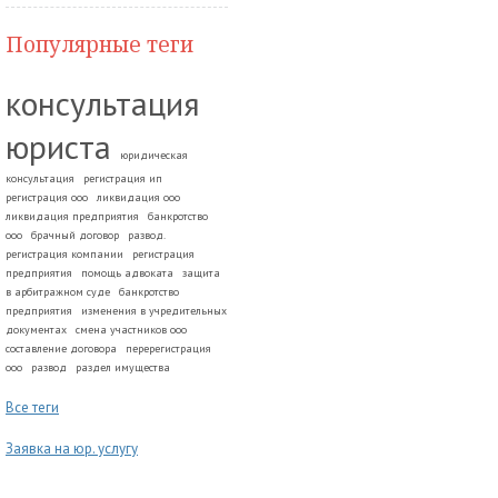
Популярные теги
консультация
юриста
юридическая
консультация
регистрация ип
регистрация ооо
ликвидация ооо
ликвидация предприятия
банкротство
ооо
брачный договор
развод.
регистрация компании
регистрация
предприятия
помощь адвоката
защита
в арбитражном суде
банкротство
предприятия
изменения в учредительных
документах
смена участников ооо
составление договора
перерегистрация
ооо
развод
раздел имущества
Все теги
Заявка на юр. услугу