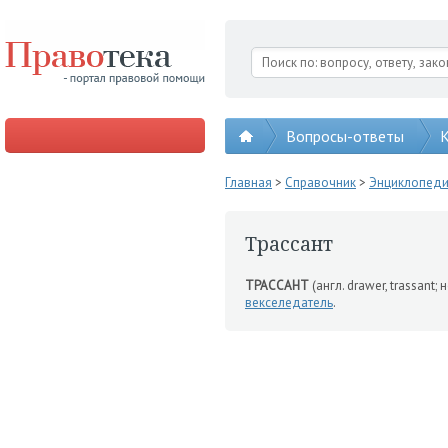
Вопросы-ответы
К
Главная
>
Справочник
>
Энциклопед
Трассант
ТРАССАНТ
(англ. drawer, trassant;
векселедатель
.