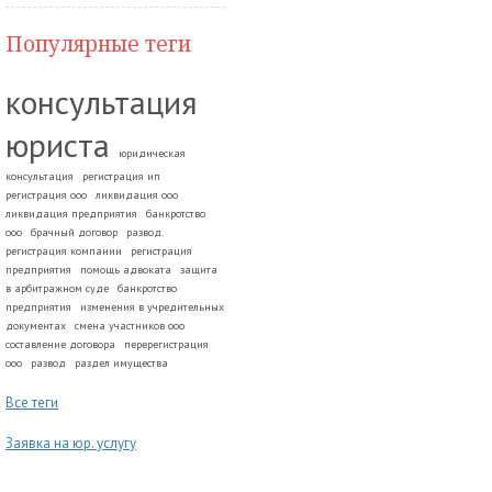
Популярные теги
консультация
юриста
юридическая
консультация
регистрация ип
регистрация ооо
ликвидация ооо
ликвидация предприятия
банкротство
ооо
брачный договор
развод.
регистрация компании
регистрация
предприятия
помощь адвоката
защита
в арбитражном суде
банкротство
предприятия
изменения в учредительных
документах
смена участников ооо
составление договора
перерегистрация
ооо
развод
раздел имущества
Все теги
Заявка на юр. услугу