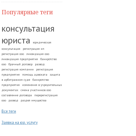
Популярные теги
консультация
юриста
юридическая
консультация
регистрация ип
регистрация ооо
ликвидация ооо
ликвидация предприятия
банкротство
ооо
брачный договор
развод.
регистрация компании
регистрация
предприятия
помощь адвоката
защита
в арбитражном суде
банкротство
предприятия
изменения в учредительных
документах
смена участников ооо
составление договора
перерегистрация
ооо
развод
раздел имущества
Все теги
Заявка на юр. услугу