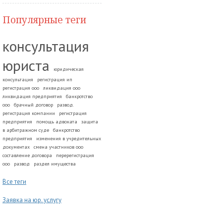
Популярные теги
консультация
юриста
юридическая
консультация
регистрация ип
регистрация ооо
ликвидация ооо
ликвидация предприятия
банкротство
ооо
брачный договор
развод.
регистрация компании
регистрация
предприятия
помощь адвоката
защита
в арбитражном суде
банкротство
предприятия
изменения в учредительных
документах
смена участников ооо
составление договора
перерегистрация
ооо
развод
раздел имущества
Все теги
Заявка на юр. услугу