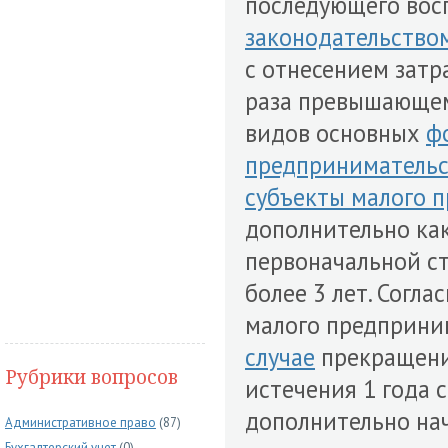
последующего восп
законодательство
с отнесением затр
раза превышающем
видов основных
ф
предпринимательс
субъекты малого 
дополнительно ка
первоначальной с
более 3 лет. Согла
малого предприни
случае
прекращени
Рубрики вопросов
истечения 1 года 
дополнительно на
Административное право
(87)
Бухгалтерский учет
(0)