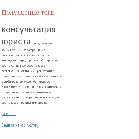
Популярные теги
консультация
юриста
юридическая
консультация
регистрация ип
регистрация ооо
ликвидация ооо
ликвидация предприятия
банкротство
ооо
брачный договор
развод.
регистрация компании
регистрация
предприятия
помощь адвоката
защита
в арбитражном суде
банкротство
предприятия
изменения в учредительных
документах
смена участников ооо
составление договора
перерегистрация
ооо
развод
раздел имущества
Все теги
Заявка на юр. услугу