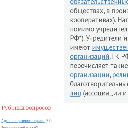
обязательственны
обществах, в про
кооперативах). Нап
помимо учредителе
РФ*). Учредители и
имеют
имуществе
организаций
. ГК 
перечисляет таки
организации
,
рели
благотворительны
лиц
(ассоциации и 
Рубрики вопросов
Административное право
(87)
Бухгалтерский учет
(0)