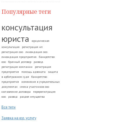
Популярные теги
консультация
юриста
юридическая
консультация
регистрация ип
регистрация ооо
ликвидация ооо
ликвидация предприятия
банкротство
ооо
брачный договор
развод.
регистрация компании
регистрация
предприятия
помощь адвоката
защита
в арбитражном суде
банкротство
предприятия
изменения в учредительных
документах
смена участников ооо
составление договора
перерегистрация
ооо
развод
раздел имущества
Все теги
Заявка на юр. услугу