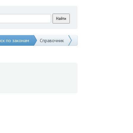
ск по законам
Справочник