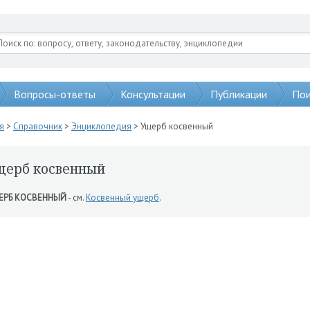
Вопросы-ответы
Консультации
Публикации
Пои
я
>
Справочник
>
Энциклопедия
> Ущерб косвенный
щерб косвенный
ЕРБ КОСВЕННЫЙ
- см.
Косвенный ущерб
.