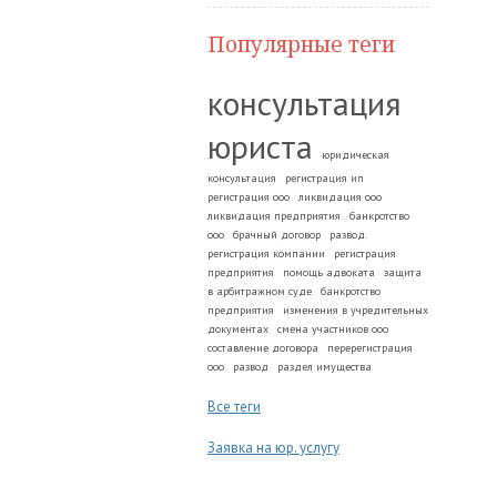
Популярные теги
консультация
юриста
юридическая
консультация
регистрация ип
регистрация ооо
ликвидация ооо
ликвидация предприятия
банкротство
ооо
брачный договор
развод.
регистрация компании
регистрация
предприятия
помощь адвоката
защита
в арбитражном суде
банкротство
предприятия
изменения в учредительных
документах
смена участников ооо
составление договора
перерегистрация
ооо
развод
раздел имущества
Все теги
Заявка на юр. услугу