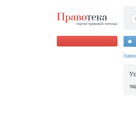
Главна
У
УЩ