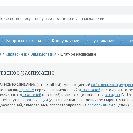
Вопросы-ответы
Консультации
Публикации
Пои
я
>
Справочник
>
Энциклопедия
> Штатное расписание
татное расписание
АТНОЕ РАСПИСАНИЕ
(англ. staff list) - утверждаемый
собственником
имущес
шестоящим
органом
перечень наименований
должностей
постоянных сотру
ноименных
должностей
(вакансий) и «вилок» должностных
окладов
. В Ш.р
ответствующей
организации
(указанные выше сведения группируются по на
разделений, с выделением аппарата управления
предприятием
в целом).