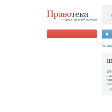
Главна
Ш
ШТ
вы
од
со
под