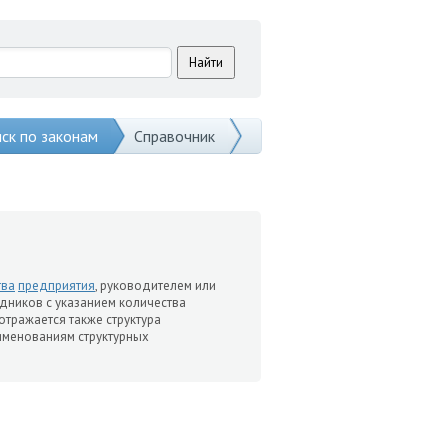
ск по законам
Справочник
тва
предприятия
, руководителем или
дников с указанием количества
. отражается также структура
именованиям структурных