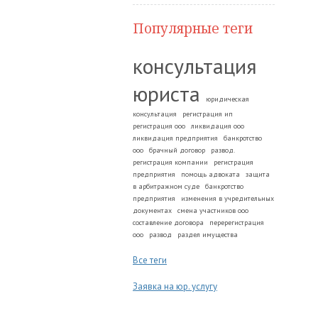
Популярные теги
консультация
юриста
юридическая
консультация
регистрация ип
регистрация ооо
ликвидация ооо
ликвидация предприятия
банкротство
ооо
брачный договор
развод.
регистрация компании
регистрация
предприятия
помощь адвоката
защита
в арбитражном суде
банкротство
предприятия
изменения в учредительных
документах
смена участников ооо
составление договора
перерегистрация
ооо
развод
раздел имущества
Все теги
Заявка на юр. услугу