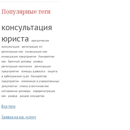
Популярные теги
консультация
юриста
юридическая
консультация
регистрация ип
регистрация ооо
ликвидация ооо
ликвидация предприятия
банкротство
ооо
брачный договор
развод.
регистрация компании
регистрация
предприятия
помощь адвоката
защита
в арбитражном суде
банкротство
предприятия
изменения в учредительных
документах
смена участников ооо
составление договора
перерегистрация
ооо
развод
раздел имущества
Все теги
Заявка на юр. услугу