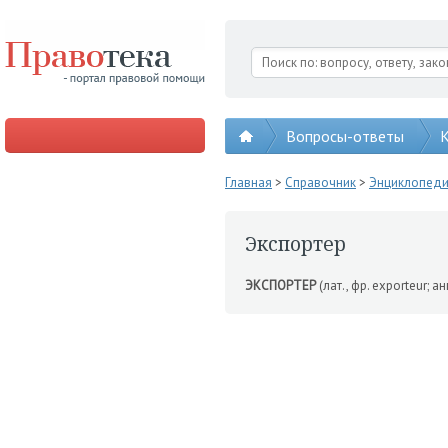
Вопросы-ответы
К
Главная
>
Справочник
>
Энциклопед
Экспортер
ЭКСПОРТЕР
(лат., фр. exporteur; 