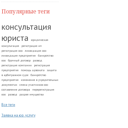
Популярные теги
консультация
юриста
юридическая
консультация
регистрация ип
регистрация ооо
ликвидация ооо
ликвидация предприятия
банкротство
ооо
брачный договор
развод.
регистрация компании
регистрация
предприятия
помощь адвоката
защита
в арбитражном суде
банкротство
предприятия
изменения в учредительных
документах
смена участников ооо
составление договора
перерегистрация
ооо
развод
раздел имущества
Все теги
Заявка на юр. услугу