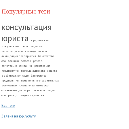
Популярные теги
консультация
юриста
юридическая
консультация
регистрация ип
регистрация ооо
ликвидация ооо
ликвидация предприятия
банкротство
ооо
брачный договор
развод.
регистрация компании
регистрация
предприятия
помощь адвоката
защита
в арбитражном суде
банкротство
предприятия
изменения в учредительных
документах
смена участников ооо
составление договора
перерегистрация
ооо
развод
раздел имущества
Все теги
Заявка на юр. услугу