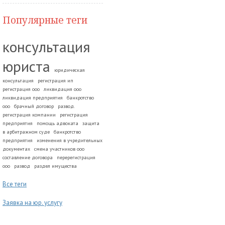
Популярные теги
консультация
юриста
юридическая
консультация
регистрация ип
регистрация ооо
ликвидация ооо
ликвидация предприятия
банкротство
ооо
брачный договор
развод.
регистрация компании
регистрация
предприятия
помощь адвоката
защита
в арбитражном суде
банкротство
предприятия
изменения в учредительных
документах
смена участников ооо
составление договора
перерегистрация
ооо
развод
раздел имущества
Все теги
Заявка на юр. услугу