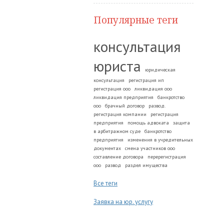
Популярные теги
консультация
юриста
юридическая
консультация
регистрация ип
регистрация ооо
ликвидация ооо
ликвидация предприятия
банкротство
ооо
брачный договор
развод.
регистрация компании
регистрация
предприятия
помощь адвоката
защита
в арбитражном суде
банкротство
предприятия
изменения в учредительных
документах
смена участников ооо
составление договора
перерегистрация
ооо
развод
раздел имущества
Все теги
Заявка на юр. услугу