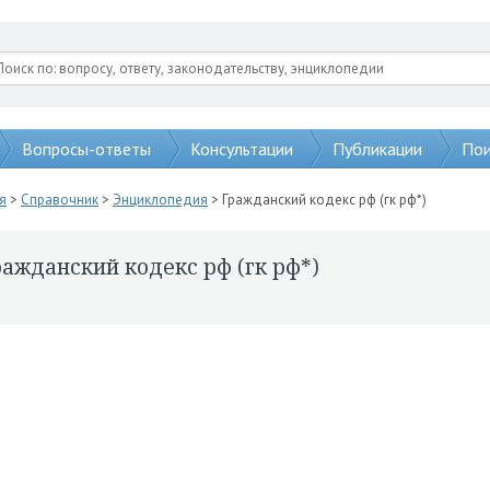
Вопросы-ответы
Консультации
Публикации
Пои
я
>
Справочник
>
Энциклопедия
> Гражданский кодекс рф (гк рф*)
ажданский кодекс рф (гк рф*)