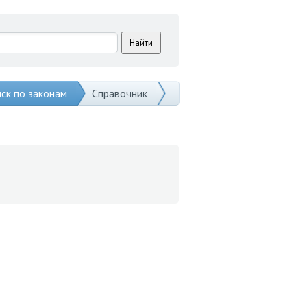
ск по законам
Справочник