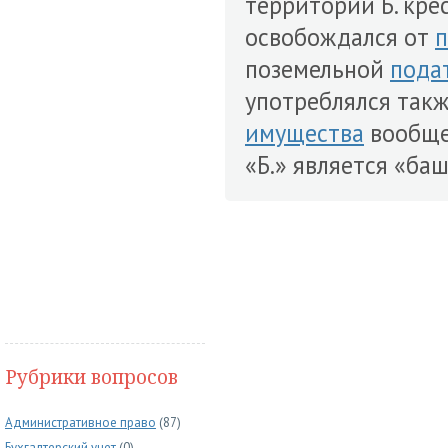
территории Б. кре
освобождался от
п
поземельной
пода
употреблялся такж
имущества
вообще 
«Б.» является «ба
Рубрики вопросов
Административное право
(87)
Бухгалтерский учет
(0)