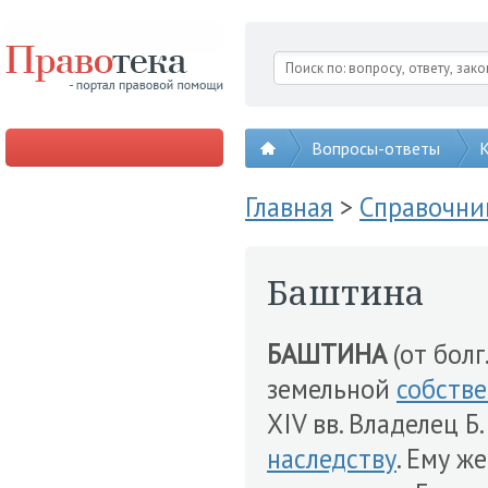
Вопросы-ответы
К
Главная
>
Справочни
Баштина
БАШТИНА
(от болг
земельной
собств
XIV вв. Владелец Б
наследству
. Ему ж