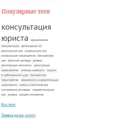
Популярные теги
консультация
юриста
юридическая
консультация
регистрация ип
регистрация ооо
ликвидация ооо
ликвидация предприятия
банкротство
ооо
брачный договор
развод.
регистрация компании
регистрация
предприятия
помощь адвоката
защита
в арбитражном суде
банкротство
предприятия
изменения в учредительных
документах
смена участников ооо
составление договора
перерегистрация
ооо
развод
раздел имущества
Все теги
Заявка на юр. услугу