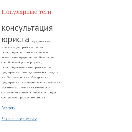
Популярные теги
консультация
юриста
юридическая
консультация
регистрация ип
регистрация ооо
ликвидация ооо
ликвидация предприятия
банкротство
ооо
брачный договор
развод.
регистрация компании
регистрация
предприятия
помощь адвоката
защита
в арбитражном суде
банкротство
предприятия
изменения в учредительных
документах
смена участников ооо
составление договора
перерегистрация
ооо
развод
раздел имущества
Все теги
Заявка на юр. услугу