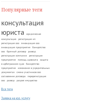
Популярные теги
консультация
юриста
юридическая
консультация
регистрация ип
регистрация ооо
ликвидация ооо
ликвидация предприятия
банкротство
ооо
брачный договор
развод.
регистрация компании
регистрация
предприятия
помощь адвоката
защита
в арбитражном суде
банкротство
предприятия
изменения в учредительных
документах
смена участников ооо
составление договора
перерегистрация
ооо
развод
раздел имущества
Все теги
Заявка на юр. услугу